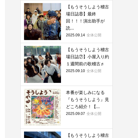
【もうそうしよう稽古
場日誌⑧】最終
回！！！演出助手が
読...
全体公開
2025.09.14
【もうそうしよう稽古
場日誌⑦】小屋入り約
１週間前の歌稽古♬
全体公開
2025.09.10
本番が楽しみになる
『もうそうしよう』見
どころ紹介！【...
全体公開
2025.09.07
【もうそうしよう稽古