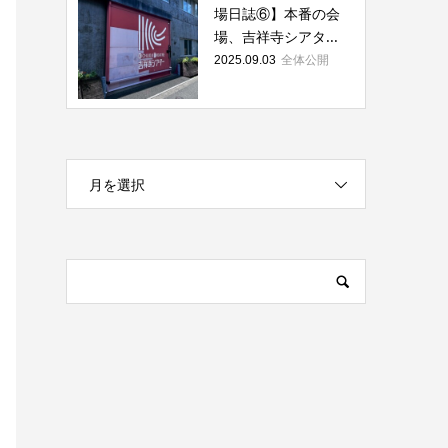
場日誌⑥】本番の会
場、吉祥寺シアタ...
全体公開
2025.09.03
月を選択