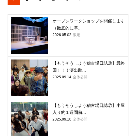
オープンワークショップを開催します
（徹底的に準...
限定
2026.05.02
【もうそうしよう稽古場日誌⑧】最終
回！！！演出助...
全体公開
2025.09.14
【もうそうしよう稽古場日誌⑦】小屋
入り約１週間前...
全体公開
2025.09.10