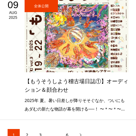
09
全体公開
AUG
2025
【もうそうしよう稽古場日誌①】オーディ
ション＆顔合わせ
2025年 夏。暑い日差しが降りそそぐなか、ついにも
あダむの新たな物語が幕を開ける──！ 〜＊〜＊〜...
1
2
3
…
6
