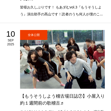
皆様お久しぶりです！ もあダむvol.3『もうそうしよ
う』演出助手の髙山です！読者のうち何人が僕のこ...
10
全体公開
SEP
2025
【もうそうしよう稽古場日誌⑦】小屋入り
約１週間前の歌稽古♬