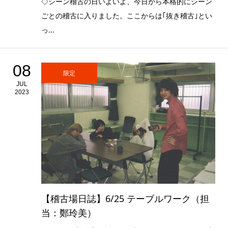
◇シーン稽古の日いよいよ、今日から本格的にシーン
ごとの稽古に入りました。ここからは｢抜き稽古｣とい
っ...
08
限定
JUL
2023
【稽古場日誌】6/25 テーブルワーク（担
当：鄭玲美）