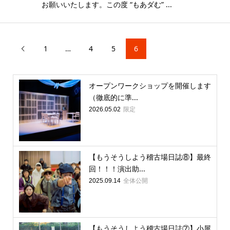
お願いいたします。この度 “もあダむ” ...
1
…
4
5
6

オープンワークショップを開催します
（徹底的に準...
限定
2026.05.02
【もうそうしよう稽古場日誌⑧】最終
回！！！演出助...
全体公開
2025.09.14
【もうそうしよう稽古場日誌⑦】小屋