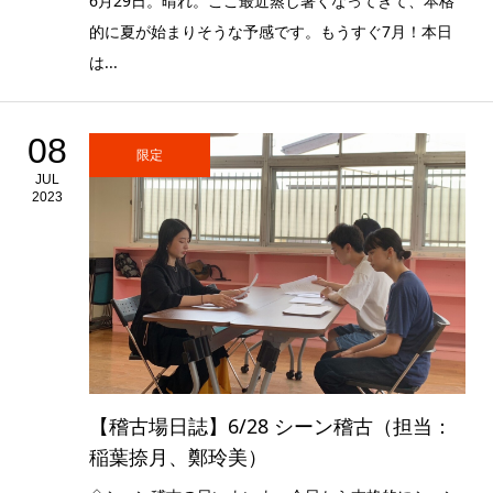
6月29日。晴れ。ここ最近蒸し暑くなってきて、本格
的に夏が始まりそうな予感です。もうすぐ7月！本日
は...
08
限定
JUL
2023
【稽古場日誌】6/28 シーン稽古（担当：
稲葉捺月、鄭玲美）