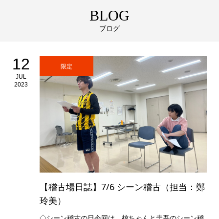
BLOG
ブログ
12
限定
JUL
2023
【稽古場日誌】7/6 シーン稽古（担当：鄭
玲美）
◇シーン稽古の日今回は、椋ちゃんと圭吾のシーン稽