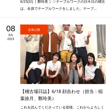
6/25(日)［ 鄭玲美 ］◇テーブルワークの日今日の稽古
は、全員でテーブルワークをしました。テーブ...
08
全体公開
JUL
2023
【稽古場日誌】6/18 顔合わせ（担当：稲
葉捺月、鄭玲美）
これを読んでくださっている皆様。これからよろしく